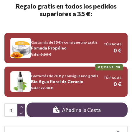
Regalo gratis en todos los pedidos
superiores a 35 €:
Gasta más de 35 € y consigue uno gratis
TÚ PAGAS
Pomada Propóleo
0 €
Valer
9.99
€
MEJOR VALOR
Gasta más de 70 € y consigue uno gratis
TÚ PAGAS
Bio Agua floral de Geranio
0 €
Valer
22.00
€
Añadir a la Cesta