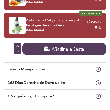
Valer
9.99
€
MEJOR VALOR
Gasta más de 70 € y consigue uno gratis
TÚ PAGAS
Bio Agua floral de Geranio
0 €
Valer
22.00
€
Añadir a la Cesta
Envío y Manipulación
365 Días Derecho de Devolución
¿Por qué elegir Benepura?