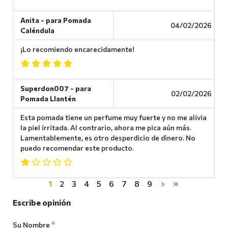
Anita - para Pomada
04/02/2026
Caléndula
¡Lo recomiendo encarecidamente!
Superdon007 - para
02/02/2026
Pomada Llantén
Esta pomada tiene un perfume muy fuerte y no me alivia
la piel irritada. Al contrario, ahora me pica aún más.
Lamentablemente, es otro desperdicio de dinero. No
puedo recomendar este producto.
1
2
3
4
5
6
7
8
9
Escribe opinión
Su Nombre