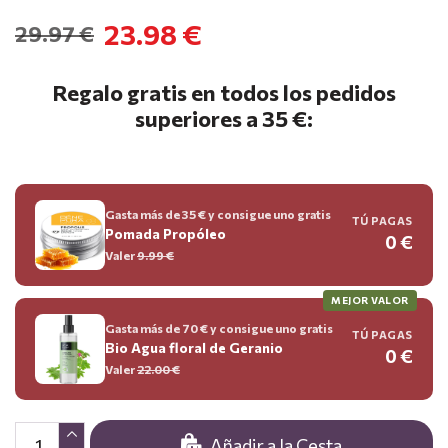
23.98 €
29.97 €
Regalo gratis en todos los pedidos
superiores a 35 €:
Gasta más de 35 € y consigue uno gratis
TÚ PAGAS
Pomada Propóleo
0 €
Valer
9.99
€
MEJOR VALOR
Gasta más de 70 € y consigue uno gratis
TÚ PAGAS
Bio Agua floral de Geranio
0 €
Valer
22.00
€
Añadir a la Cesta